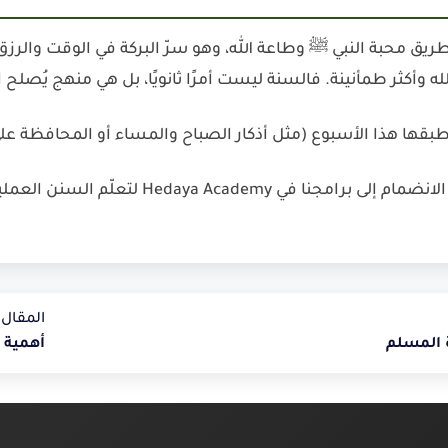
طريق محبة النبي ﷺ وطاعة الله، وهو سرّ البركة في الوقت والرزق و
وأكثر طمأنينة. فالسنة ليست أمرًا ثانويًا، بل هي منهج يُصلح 
بقها هذا الأسبوع (مثل أذكار الصباح والمساء أو المحافظة على ا
لانضمام إلى برامجنا في
Hedaya Academy
لتعلّم السنن العملي
المقال ا
 المسلم
أهمية 