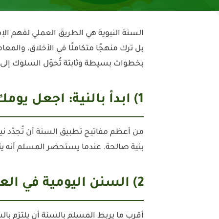
السنة النبوية هي الطريق العملي لفهم الإس
بل ترك منهجًا متكاملًا في الأخلاق، والمعام
بخطوات بسيطة وثابتة تُحوّل السلوك إلى عب
1) ابدأ بالنية: اجعل يومك لله
من أعظم مفاتيح تطبيق السنة أن تُجدّد ني
بنية صالحة. عندما يستحضر المسلم أنه يت
2) السنن اليومية في العبادة: ثبات يزيد الإيمان
أقرب ما يربط المسلم بالسنة أن يلتزم بالسن