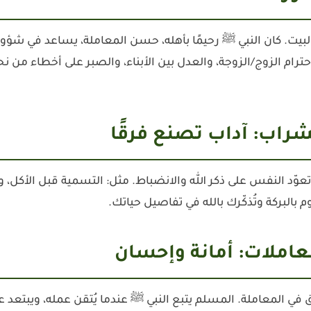
يت. كان النبي ﷺ رحيمًا بأهله، حسن المعاملة، يساعد في شؤون 
ترام الزوج/الزوجة، والعدل بين الأبناء، والصبر على أخطاء من نح
 النفس على ذكر الله والانضباط. مثل: التسمية قبل الأكل، وال
 بالبركة وتُذكّرك بالله في تفاصيل حياتك.
في المعاملة. المسلم يتبع النبي ﷺ عندما يُتقن عمله، ويبتعد 