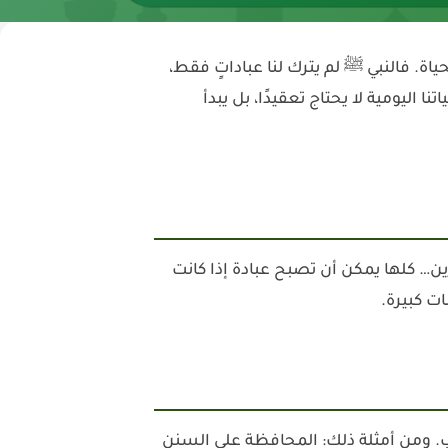
اة. فالنبي ﷺ لم يترك لنا عباداتٍ فقط،
 اليومية لا يحتاج تعقيدًا، بل يبدأ
ين… كلها يمكن أن تصبح عبادة إذا كانت
ت كبيرة.
قلب. ومن أمثلة ذلك: المحافظة على السنن